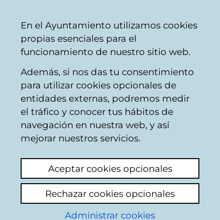
Vitoria-
Share
Con
English
En el Ayuntamiento utilizamos cookies
Gasteiz
propias esenciales para el
City
funcionamiento de nuestro sitio web.
Council
Además, si nos das tu consentimiento
Buscador del mercado de Santa
para utilizar cookies opcionales de
Bárbara
entidades externas, podremos medir
el tráfico y conocer tus hábitos de
navegación en nuestra web, y así
Resultado de la
mejorar nuestros servicios.
búsqueda
Aceptar cookies opcionales
Rechazar cookies opcionales
Administrar cookies