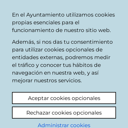
Vitoria-
Share
Con
English
En el Ayuntamiento utilizamos cookies
Gasteiz
propias esenciales para el
City
funcionamiento de nuestro sitio web.
Council
Además, si nos das tu consentimiento
Konpondu
para utilizar cookies opcionales de
entidades externas, podremos medir
el tráfico y conocer tus hábitos de
Resultado de la
navegación en nuestra web, y así
mejorar nuestros servicios.
búsqueda
Aceptar cookies opcionales
Rechazar cookies opcionales
Administrar cookies