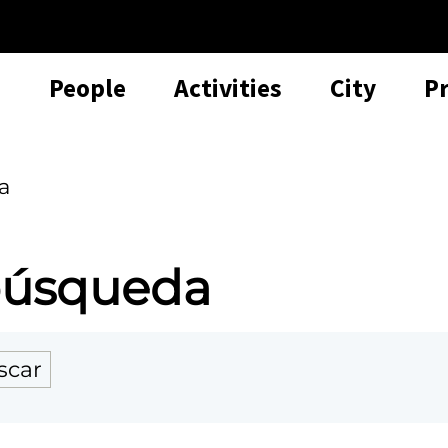
People
Activities
City
P
a
 búsqueda