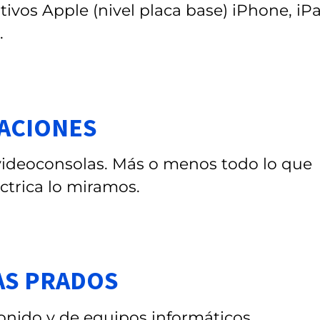
tivos Apple (nivel placa base) iPhone, iP
.
RACIONES
 videoconsolas. Más o menos todo lo que
éctrica lo miramos.
1
AS PRADOS
nido y de equipos informáticos.