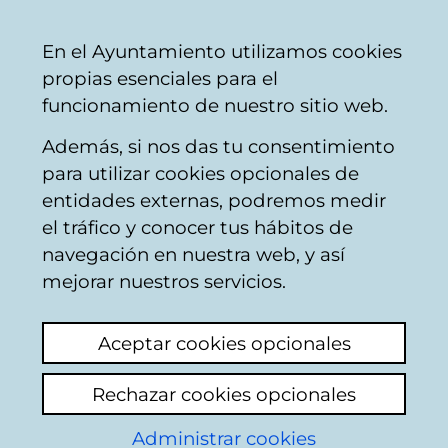
Vitoria-
Share
Con
English
En el Ayuntamiento utilizamos cookies
Gasteiz
propias esenciales para el
City
funcionamiento de nuestro sitio web.
Council
Además, si nos das tu consentimiento
Buscador de locales de hostelería
para utilizar cookies opcionales de
entidades externas, podremos medir
el tráfico y conocer tus hábitos de
Resultado de la
navegación en nuestra web, y así
mejorar nuestros servicios.
búsqueda
Aceptar cookies opcionales
Rechazar cookies opcionales
Administrar cookies