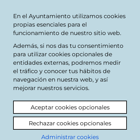
Vitoria-
Share
Con
English
En el Ayuntamiento utilizamos cookies
Gasteiz
propias esenciales para el
City
funcionamiento de nuestro sitio web.
Council
Además, si nos das tu consentimiento
Buscador de comercios
para utilizar cookies opcionales de
entidades externas, podremos medir
el tráfico y conocer tus hábitos de
Resultado de la
navegación en nuestra web, y así
mejorar nuestros servicios.
búsqueda
Aceptar cookies opcionales
Rechazar cookies opcionales
Administrar cookies