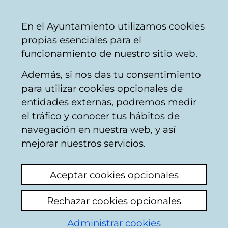
Vitoria-
Share
Con
English
En el Ayuntamiento utilizamos cookies
Gasteiz
propias esenciales para el
City
funcionamiento de nuestro sitio web.
Council
Además, si nos das tu consentimiento
Buscador del mercado de Santa
para utilizar cookies opcionales de
Bárbara
entidades externas, podremos medir
el tráfico y conocer tus hábitos de
navegación en nuestra web, y así
Resultado de la
mejorar nuestros servicios.
búsqueda
Aceptar cookies opcionales
Rechazar cookies opcionales
Administrar cookies