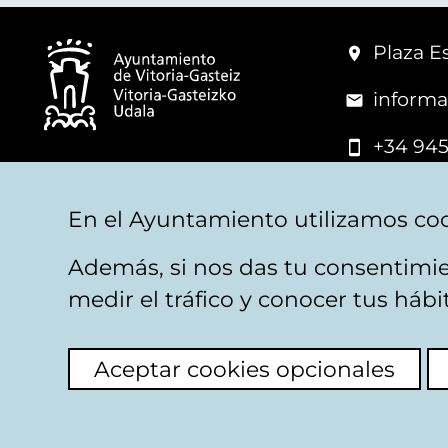
Plaza Es
informa
+34 945
© Vitoria-Gasteiz City Hall
En el Ayuntamiento utilizamos coo
Además, si nos das tu consentimie
Legal warning
Privacy
Politica de cookies
W
medir el tráfico y conocer tus háb
Aceptar cookies opcionales