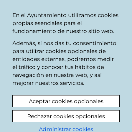
Vitoria-
Share
Con
English
En el Ayuntamiento utilizamos cookies
Gasteiz
propias esenciales para el
City
funcionamiento de nuestro sitio web.
Council
Además, si nos das tu consentimiento
Buscador de comercios
para utilizar cookies opcionales de
entidades externas, podremos medir
el tráfico y conocer tus hábitos de
Resultado de la
navegación en nuestra web, y así
mejorar nuestros servicios.
búsqueda
Aceptar cookies opcionales
Rechazar cookies opcionales
Administrar cookies