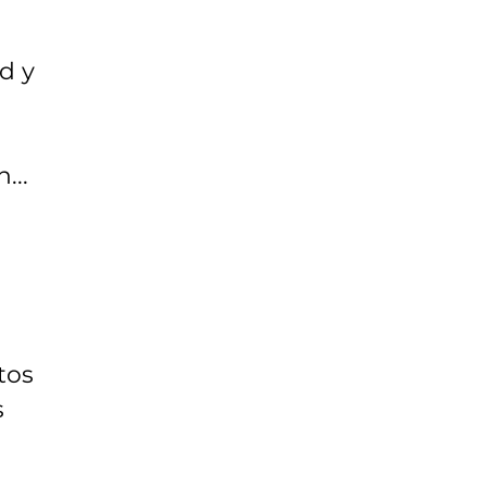
d y
...
tos
s