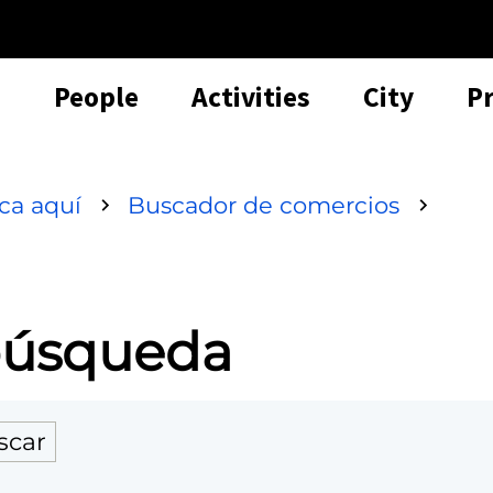
People
Activities
City
P
sca aquí
Buscador de comercios
 búsqueda