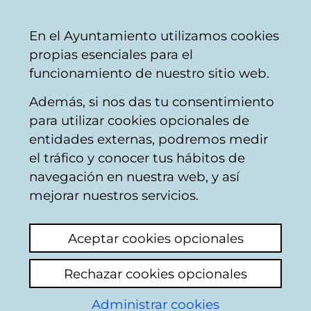
Vitoria-
Share
Con
English
En el Ayuntamiento utilizamos cookies
Gasteiz
propias esenciales para el
City
funcionamiento de nuestro sitio web.
Council
Además, si nos das tu consentimiento
Buscador de comercios
para utilizar cookies opcionales de
entidades externas, podremos medir
el tráfico y conocer tus hábitos de
Resultado de la
navegación en nuestra web, y así
mejorar nuestros servicios.
búsqueda
Aceptar cookies opcionales
Rechazar cookies opcionales
Administrar cookies