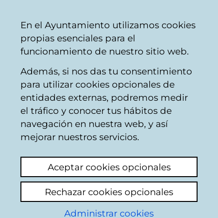
Vitoria-
Share
Con
English
En el Ayuntamiento utilizamos cookies
Gasteiz
propias esenciales para el
City
funcionamiento de nuestro sitio web.
Council
Además, si nos das tu consentimiento
Buscador de comercios
para utilizar cookies opcionales de
entidades externas, podremos medir
el tráfico y conocer tus hábitos de
Resultado de la
navegación en nuestra web, y así
mejorar nuestros servicios.
búsqueda
Aceptar cookies opcionales
Rechazar cookies opcionales
Administrar cookies