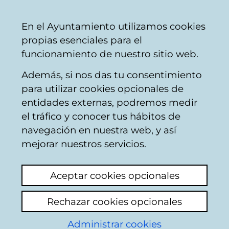
Vitoria-
Share
Con
English
En el Ayuntamiento utilizamos cookies
Gasteiz
propias esenciales para el
City
funcionamiento de nuestro sitio web.
Council
Además, si nos das tu consentimiento
Buscador de comercios
para utilizar cookies opcionales de
entidades externas, podremos medir
el tráfico y conocer tus hábitos de
Resultado de la
navegación en nuestra web, y así
mejorar nuestros servicios.
búsqueda
Aceptar cookies opcionales
Rechazar cookies opcionales
Administrar cookies