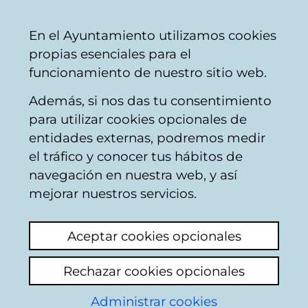
Vitoria-
Share
Con
English
En el Ayuntamiento utilizamos cookies
Gasteiz
propias esenciales para el
City
funcionamiento de nuestro sitio web.
Council
Además, si nos das tu consentimiento
Buscador de comercios
para utilizar cookies opcionales de
entidades externas, podremos medir
el tráfico y conocer tus hábitos de
Resultado de la
navegación en nuestra web, y así
mejorar nuestros servicios.
búsqueda
Aceptar cookies opcionales
Rechazar cookies opcionales
Administrar cookies