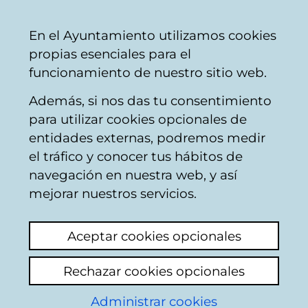
Vitoria-
Share
Con
English
En el Ayuntamiento utilizamos cookies
Gasteiz
propias esenciales para el
City
funcionamiento de nuestro sitio web.
Council
Además, si nos das tu consentimiento
Buscador de comercios
para utilizar cookies opcionales de
entidades externas, podremos medir
el tráfico y conocer tus hábitos de
Resultado de la
navegación en nuestra web, y así
mejorar nuestros servicios.
búsqueda
Aceptar cookies opcionales
Rechazar cookies opcionales
Administrar cookies