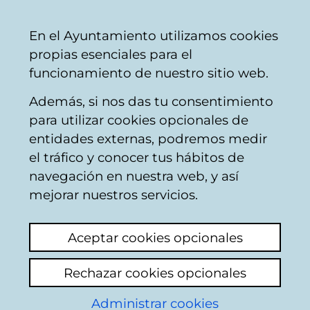
Vitoria-
Share
Con
English
En el Ayuntamiento utilizamos cookies
Gasteiz
propias esenciales para el
City
funcionamiento de nuestro sitio web.
Council
Además, si nos das tu consentimiento
Buscador de comercios
para utilizar cookies opcionales de
entidades externas, podremos medir
el tráfico y conocer tus hábitos de
Resultado de la
navegación en nuestra web, y así
mejorar nuestros servicios.
búsqueda
Aceptar cookies opcionales
Rechazar cookies opcionales
Administrar cookies