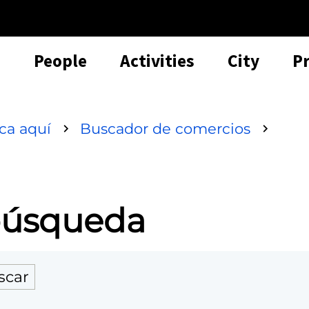
People
Activities
City
P
sca aquí
Buscador de comercios
 búsqueda