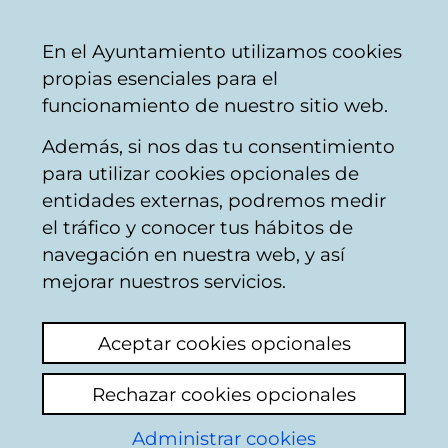
Vitoria-
Share
Con
English
En el Ayuntamiento utilizamos cookies
Gasteiz
propias esenciales para el
City
funcionamiento de nuestro sitio web.
Council
Además, si nos das tu consentimiento
Buscador de comercios
para utilizar cookies opcionales de
entidades externas, podremos medir
el tráfico y conocer tus hábitos de
Resultado de la
navegación en nuestra web, y así
mejorar nuestros servicios.
búsqueda
Aceptar cookies opcionales
Rechazar cookies opcionales
Administrar cookies