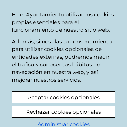
Vitoria-
Share
Con
English
En el Ayuntamiento utilizamos cookies
Gasteiz
propias esenciales para el
City
funcionamiento de nuestro sitio web.
Council
Además, si nos das tu consentimiento
Buscador del mercado de Santa
para utilizar cookies opcionales de
Bárbara
entidades externas, podremos medir
el tráfico y conocer tus hábitos de
navegación en nuestra web, y así
Resultado de la
mejorar nuestros servicios.
búsqueda
Aceptar cookies opcionales
Rechazar cookies opcionales
Administrar cookies