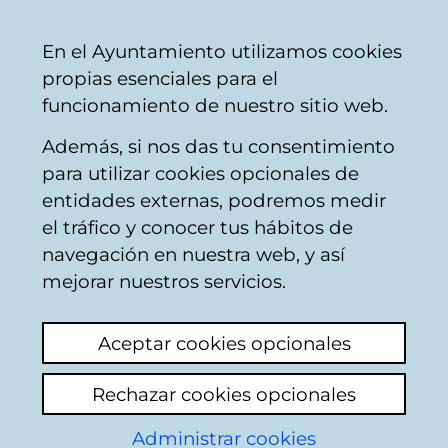
Vitoria-
Share
Con
English
En el Ayuntamiento utilizamos cookies
Gasteiz
propias esenciales para el
City
funcionamiento de nuestro sitio web.
Council
Además, si nos das tu consentimiento
Buscador del mercado de Santa
para utilizar cookies opcionales de
Bárbara
entidades externas, podremos medir
el tráfico y conocer tus hábitos de
navegación en nuestra web, y así
Resultado de la
mejorar nuestros servicios.
búsqueda
Aceptar cookies opcionales
Rechazar cookies opcionales
Administrar cookies