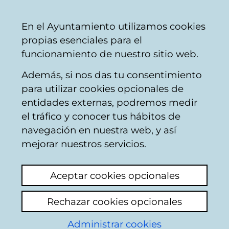
Vitoria-
Share
Con
English
En el Ayuntamiento utilizamos cookies
Gasteiz
propias esenciales para el
City
funcionamiento de nuestro sitio web.
Council
Además, si nos das tu consentimiento
Buscador del mercado de Santa
para utilizar cookies opcionales de
Bárbara
entidades externas, podremos medir
el tráfico y conocer tus hábitos de
navegación en nuestra web, y así
Resultado de la
mejorar nuestros servicios.
búsqueda
Aceptar cookies opcionales
Rechazar cookies opcionales
Administrar cookies