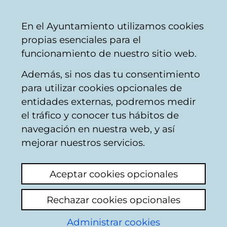
Vitoria-
Share
Con
English
En el Ayuntamiento utilizamos cookies
Gasteiz
propias esenciales para el
City
funcionamiento de nuestro sitio web.
Council
Además, si nos das tu consentimiento
Buscador del mercado de Santa
para utilizar cookies opcionales de
Bárbara
entidades externas, podremos medir
el tráfico y conocer tus hábitos de
navegación en nuestra web, y así
Resultado de la
mejorar nuestros servicios.
búsqueda
Aceptar cookies opcionales
Rechazar cookies opcionales
Administrar cookies