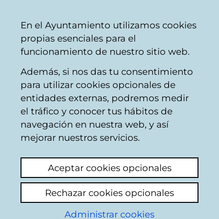
Vitoria-
Share
Con
English
En el Ayuntamiento utilizamos cookies
Gasteiz
propias esenciales para el
City
funcionamiento de nuestro sitio web.
Council
Además, si nos das tu consentimiento
Buscador del mercado de Santa
para utilizar cookies opcionales de
Bárbara
entidades externas, podremos medir
el tráfico y conocer tus hábitos de
navegación en nuestra web, y así
Resultado de la
mejorar nuestros servicios.
búsqueda
Aceptar cookies opcionales
Rechazar cookies opcionales
Administrar cookies