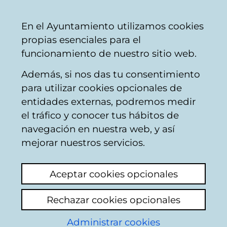
Vitoria-
Share
Con
English
En el Ayuntamiento utilizamos cookies
Gasteiz
propias esenciales para el
City
funcionamiento de nuestro sitio web.
Council
Además, si nos das tu consentimiento
para utilizar cookies opcionales de
Mascotas para
entidades externas, podremos medir
el tráfico y conocer tus hábitos de
adoptar en el Centro
navegación en nuestra web, y así
de Protección Animal
mejorar nuestros servicios.
Aceptar cookies opcionales
Perros para
Gatos para
Otros animales
adoptar
adoptar
para adoptar
Rechazar cookies opcionales
Raza
Administrar cookies